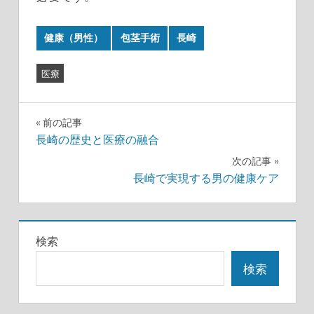
健康（男性）
包茎手術
長崎
医療
投
前の記事
長崎の歴史と医療の融合
稿
次の記事
ナ
長崎で実現する男の健康ケア
ビ
ゲ
検索
ー
検索
シ