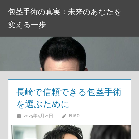
コ
包茎手術の真実：未来のあなたを
ン
テ
変える一歩
ン
ツ
へ
ス
キ
ッ
プ
長崎で信頼できる包茎手術
を選ぶために
2025年4月21日
ELMO