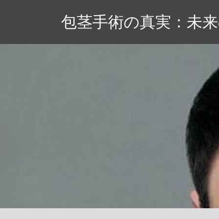
コ
包茎手術の真実：未
ン
テ
ン
ツ
へ
ス
キ
ッ
プ