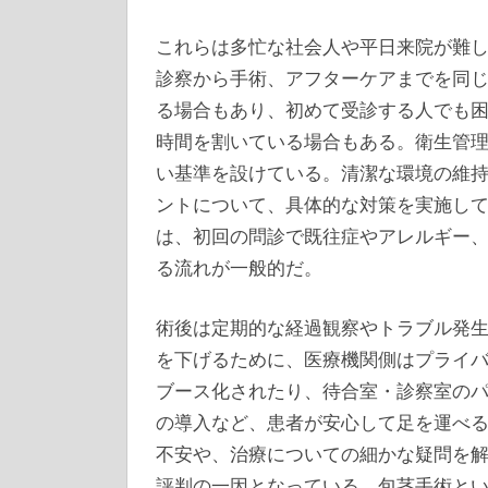
これらは多忙な社会人や平日来院が難
診察から手術、アフターケアまでを同
る場合もあり、初めて受診する人でも
時間を割いている場合もある。衛生管
い基準を設けている。清潔な環境の維
ントについて、具体的な対策を実施し
は、初回の問診で既往症やアレルギー
る流れが一般的だ。
術後は定期的な経過観察やトラブル発
を下げるために、医療機関側はプライ
ブース化されたり、待合室・診察室の
の導入など、患者が安心して足を運べ
不安や、治療についての細かな疑問を
評判の一因となっている。包茎手術と