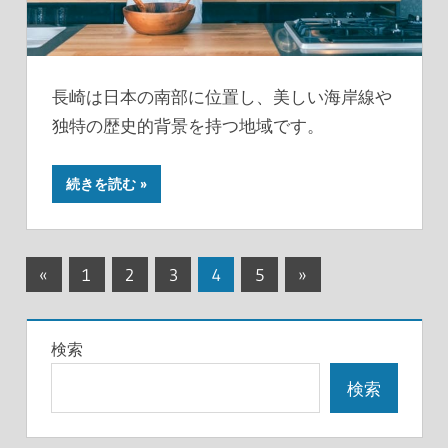
長崎は日本の南部に位置し、美しい海岸線や
独特の歴史的背景を持つ地域です。
続きを読む
投
前
次
«
1
2
3
4
5
»
の
の
稿
記
記
の
検索
事
事
ペ
検索
ー