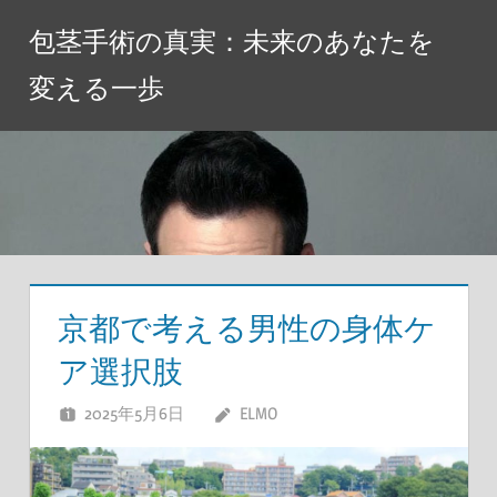
コ
包茎手術の真実：未来のあなたを
ン
テ
変える一歩
ン
ツ
へ
ス
キ
ッ
プ
京都で考える男性の身体ケ
ア選択肢
2025年5月6日
ELMO